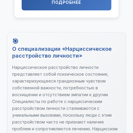
ПОДРОБНЕЕ
Нарциссическое расстройство личности
Проблемы в отношениях
Сексуальное насилие
Травма и ПТСР
Трудности в построении отношений
Эмоциональная зависимость
О специализации «Нарциссическое
Подростковая психология
расстройство личности»
Проблемы с детьми
Смерть близких
Нарциссическое расстройство личности
Эмоциональная бедность
представляет собой психическое состояние,
Психология раннего детства (0-3 года)
характеризующееся грандиозным чувством
собственной важности, потребностью в
восхищении и отсутствием эмпатии к другим.
Специалисты по работе с нарциссическим
расстройством личности сталкиваются с
уникальными вызовами, поскольку люди с этим
расстройством часто не признают наличие
проблем и сопротивляются лечению. Нарциссизм