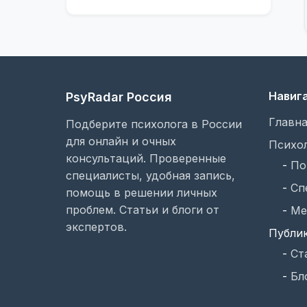
Навиг
PsyRadar Россия
Главна
Подберите психолога в России
для онлайн и очных
Психо
консультаций. Проверенные
-
По
специалисты, удобная запись,
-
Сп
помощь в решении личных
проблем. Статьи и блоги от
-
Ме
экспертов.
Публи
-
Ст
-
Бл