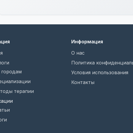
ация
Информация
я
О нас
логи
Политика конфиденциал
 городам
Условия использования
ециализации
Контакты
тоды терапии
кации
атьи
оги