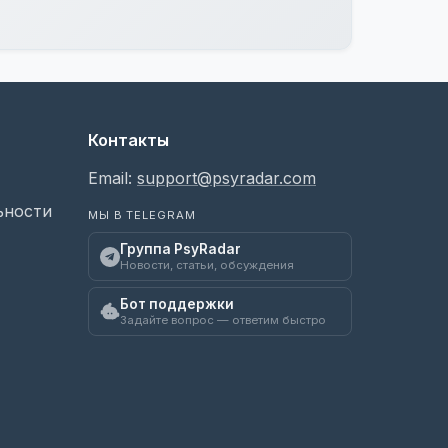
Контакты
Email:
support@psyradar.com
ьности
МЫ В TELEGRAM
Группа PsyRadar
Новости, статьи, обсуждения
Бот поддержки
Задайте вопрос — ответим быстро