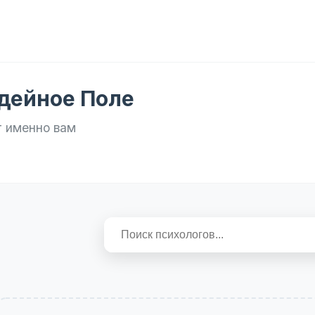
одейное Поле
т именно вам