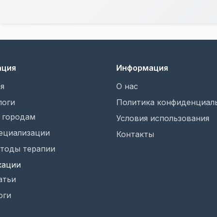
ация
Информация
я
О нас
логи
Политика конфиденциал
 городам
Условия использования
ециализации
Контакты
тоды терапии
кации
атьи
оги