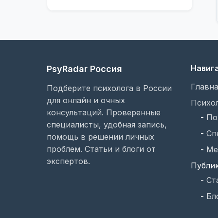
Навиг
PsyRadar Россия
Главна
Подберите психолога в России
для онлайн и очных
Психо
консультаций. Проверенные
-
По
специалисты, удобная запись,
-
Сп
помощь в решении личных
проблем. Статьи и блоги от
-
Ме
экспертов.
Публи
-
Ст
-
Бл