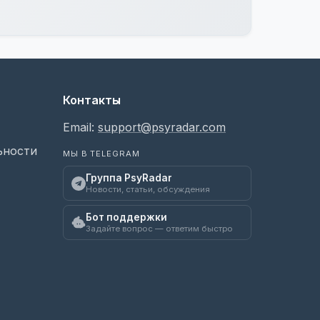
Контакты
Email:
support@psyradar.com
ьности
МЫ В TELEGRAM
Группа PsyRadar
Новости, статьи, обсуждения
Бот поддержки
Задайте вопрос — ответим быстро