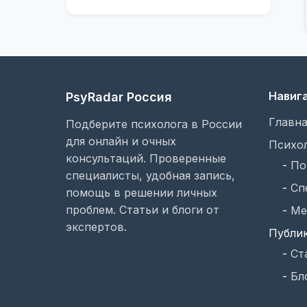
Навиг
PsyRadar Россия
Главна
Подберите психолога в России
для онлайн и очных
Психо
консультаций. Проверенные
-
По
специалисты, удобная запись,
-
Сп
помощь в решении личных
проблем. Статьи и блоги от
-
Ме
экспертов.
Публи
-
Ст
-
Бл