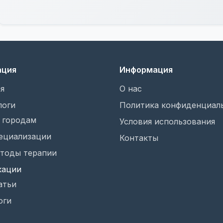
ация
Информация
я
О нас
логи
Политика конфиденциал
 городам
Условия использования
ециализации
Контакты
тоды терапии
кации
атьи
оги