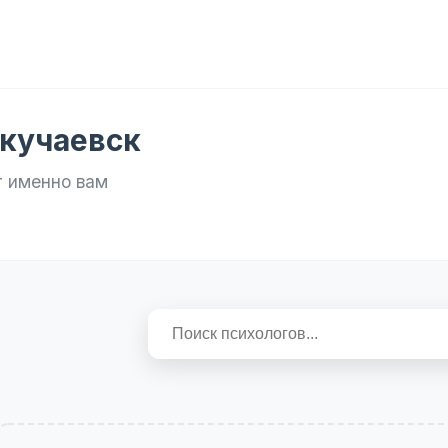
окучаевск
т именно вам