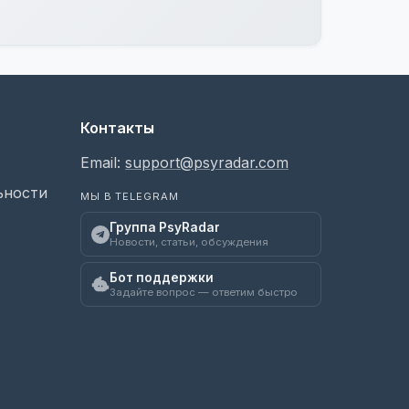
Контакты
Email:
support@psyradar.com
ьности
МЫ В TELEGRAM
Группа PsyRadar
Новости, статьи, обсуждения
Бот поддержки
Задайте вопрос — ответим быстро