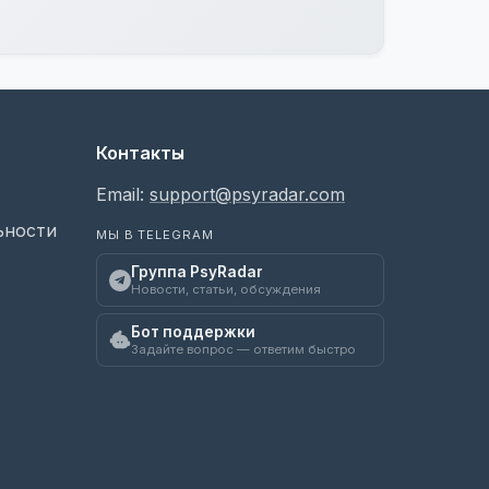
Контакты
Email:
support@psyradar.com
ьности
МЫ В TELEGRAM
Группа PsyRadar
Новости, статьи, обсуждения
Бот поддержки
Задайте вопрос — ответим быстро