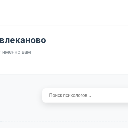
авлеканово
т именно вам