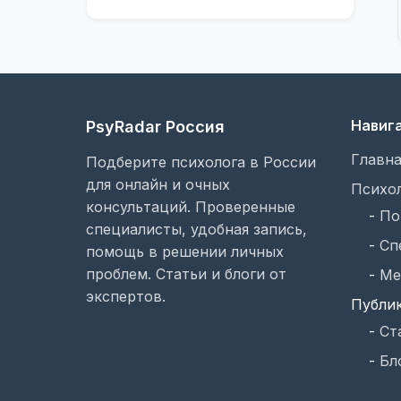
Навиг
PsyRadar Россия
Главна
Подберите психолога в России
для онлайн и очных
Психо
консультаций. Проверенные
-
По
специалисты, удобная запись,
-
Сп
помощь в решении личных
проблем. Статьи и блоги от
-
Ме
экспертов.
Публи
-
Ст
-
Бл