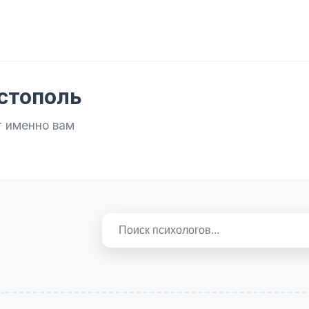
истополь
т именно вам