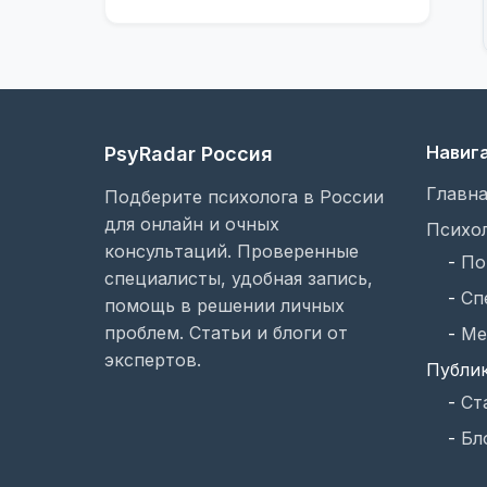
Навиг
PsyRadar Россия
Главна
Подберите психолога в России
для онлайн и очных
Психо
консультаций. Проверенные
-
По
специалисты, удобная запись,
-
Сп
помощь в решении личных
проблем. Статьи и блоги от
-
Ме
экспертов.
Публи
-
Ст
-
Бл