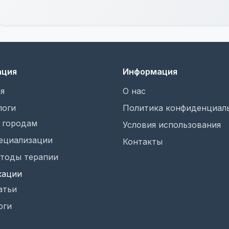
ация
Информация
я
О нас
логи
Политика конфиденциал
 городам
Условия использования
ециализации
Контакты
тоды терапии
кации
атьи
оги