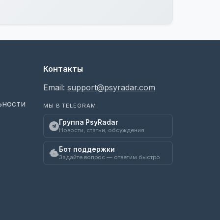
Контакты
Email:
support@psyradar.com
ьности
МЫ В TELEGRAM
Группа PsyRadar
Новости, статьи, обсуждения
Бот поддержки
Задайте вопрос — ответим быстро