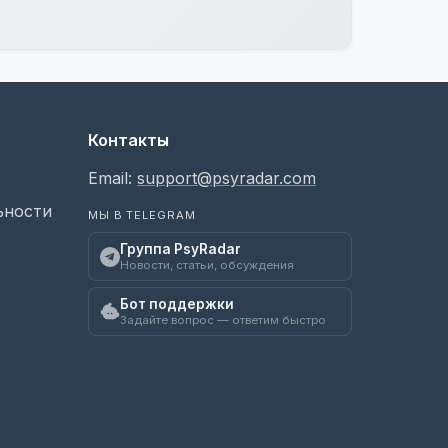
Контакты
Email:
support@psyradar.com
ьности
МЫ В TELEGRAM
Группа PsyRadar
Новости, статьи, обсуждения
Бот поддержки
Задайте вопрос — ответим быстро