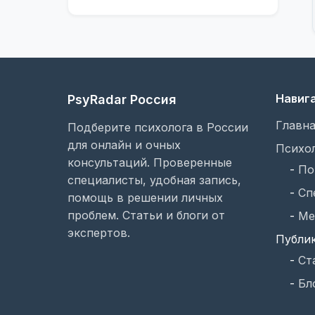
Навиг
PsyRadar Россия
Главна
Подберите психолога в России
для онлайн и очных
Психо
консультаций. Проверенные
-
По
специалисты, удобная запись,
-
Сп
помощь в решении личных
проблем. Статьи и блоги от
-
Ме
экспертов.
Публи
-
Ст
-
Бл