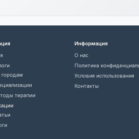
ация
Информация
я
О нас
логи
Политика конфиденциал
 городам
Условия использования
ециализации
Контакты
тоды терапии
кации
атьи
оги