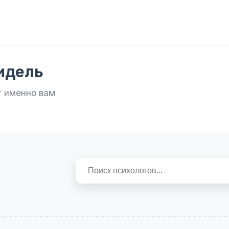
гидель
т именно вам